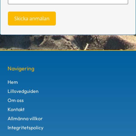
Skicka anmälan
Navigering
Hem
Lillsvedguiden
Om oss
Kontakt
Allmänna villkor
Integritetspolicy